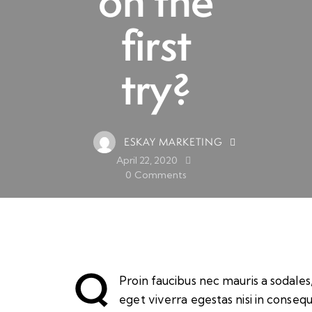
on the
first
try?
ESKAY MARKETING
April 22, 2020
0
Comments
Q
Proin faucibus nec mauris a sodale
eget viverra egestas nisi in conseq