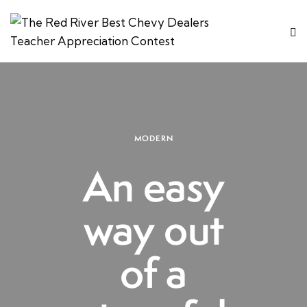
MODERN
An easy
way out
of a